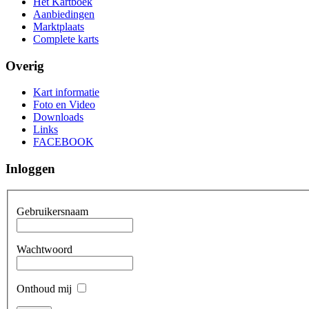
Het Kartboek
Aanbiedingen
Marktplaats
Complete karts
Overig
Kart informatie
Foto en Video
Downloads
Links
FACEBOOK
Inloggen
Gebruikersnaam
Wachtwoord
Onthoud mij