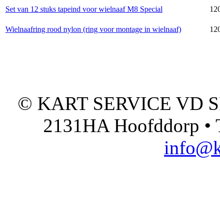
Set van 12 stuks tapeind voor wielnaaf M8 Special
120
Wielnaafring rood nylon (ring voor montage in wielnaaf)
12
© KART SERVICE VD SPO
2131HA Hoofddorp • T
info@k